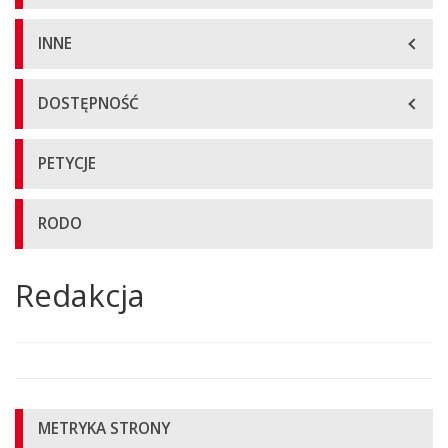
INNE
DOSTĘPNOŚĆ
PETYCJE
RODO
Redakcja
Główna
treść
strony
Informacje
METRYKA STRONY