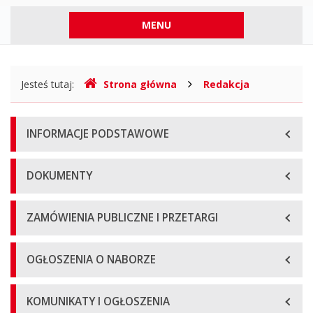
https://www.gov.pl/web/bip
Menu
MENU
górne
Gdzie
Jesteś tutaj:
Strona główna
Redakcja
jesteśmy
Menu
INFORMACJE PODSTAWOWE
główne
DOKUMENTY
ZAMÓWIENIA PUBLICZNE I PRZETARGI
OGŁOSZENIA O NABORZE
KOMUNIKATY I OGŁOSZENIA