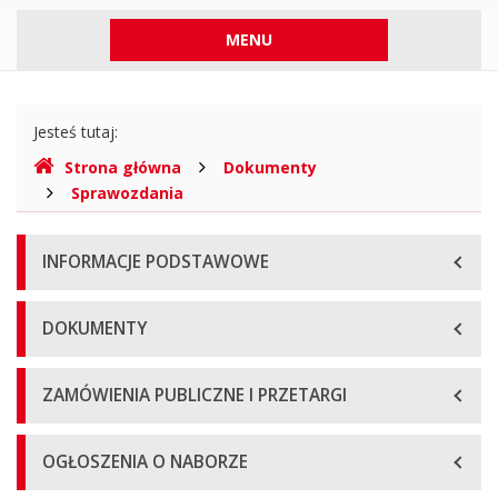
https://www.gov.pl/web/bip
Menu
MENU
górne
Gdzie
Jesteś tutaj:
jesteśmy
Strona główna
Dokumenty
Sprawozdania
Menu
INFORMACJE PODSTAWOWE
główne
DOKUMENTY
ZAMÓWIENIA PUBLICZNE I PRZETARGI
OGŁOSZENIA O NABORZE