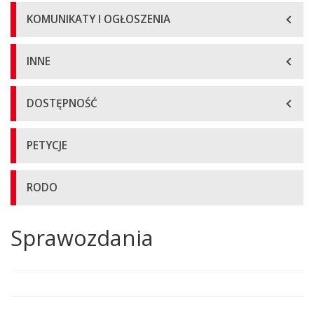
KOMUNIKATY I OGŁOSZENIA
INNE
DOSTĘPNOŚĆ
PETYCJE
RODO
Sprawozdania
Główna
treść
strony